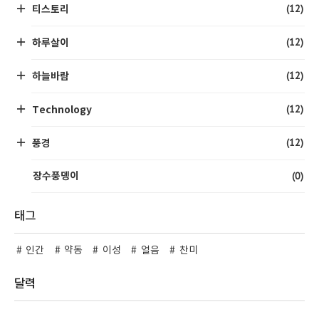
(12)
티스토리
(12)
하루살이
(12)
하늘바람
(12)
Technology
(12)
풍경
(0)
장수풍뎅이
태그
인간
약동
이성
얼음
찬미
달력