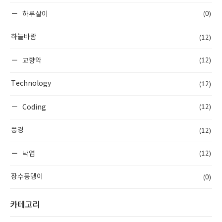
(0)
하루살이
(12)
하늘바람
(12)
교향악
(12)
Technology
(12)
Coding
(12)
풍경
(12)
낙엽
(0)
장수풍뎅이
카테고리