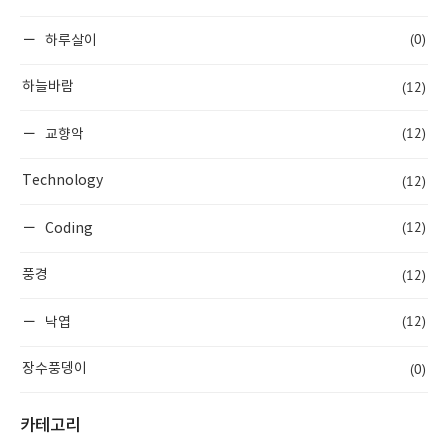
(0)
하루살이
(12)
하늘바람
(12)
교향악
(12)
Technology
(12)
Coding
(12)
풍경
(12)
낙엽
(0)
장수풍뎅이
카테고리