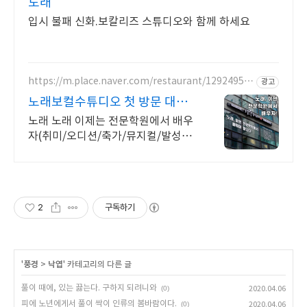
노래
입시 불패 신화.보칼리즈 스튜디오와 함께 하세요
https://m.place.naver.com/restaurant/12924958
광고
07
노래보컬수튜디오 첫 방문 대표
원장 무료레슨
노래 노래 이제는 전문학원에서 배우
자(취미/오디션/축가/뮤지컬/발성교
정) 보컬 단 한과목만 교육하는 전문
학원! 취미/발성교정/축가/뮤지컬 레
슨
2
구독하기
'
풍경
>
낙엽
' 카테고리의 다른 글
풀이 때에, 있는 끓는다. 구하지 되려니와
(0)
2020.04.06
피에 노년에게서 풀이 싹이 인류의 봄바람이다.
(0)
2020.04.06