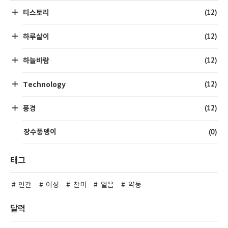
(12)
티스토리
(12)
하루살이
(12)
하늘바람
(12)
Technology
(12)
풍경
(0)
장수풍뎅이
태그
인간
이성
찬미
얼음
약동
달력