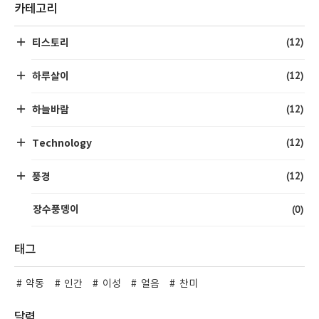
카테고리
(12)
티스토리
(12)
하루살이
(12)
하늘바람
(12)
Technology
(12)
풍경
(0)
장수풍뎅이
태그
약동
인간
이성
얼음
찬미
달력