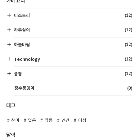
카테고리
(12)
티스토리
(12)
하루살이
(12)
하늘바람
(12)
Technology
(12)
풍경
(0)
장수풍뎅이
태그
찬미
얼음
약동
인간
이성
달력