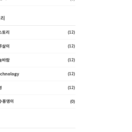
고리
(12)
스토리
(12)
루살이
(12)
늘바람
(12)
chnology
(12)
경
(0)
수풍뎅이