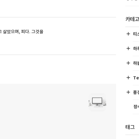
카테
 살았으며, 피다. 그것을
티
하
하
Te
풍
장
태그