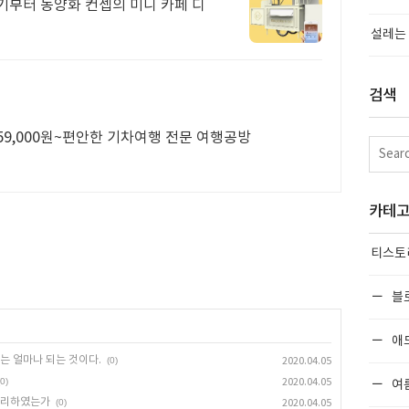
기부터 동양화 컨셉의 미니 카페 디
설레는 
검색
59,000원~편안한 기차여행 전문 여행공방
카테
티스토
블
애
는 얼마나 되는 것이다.
(0)
2020.04.05
(0)
2020.04.05
여
 그리하였는가
(0)
2020.04.05