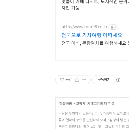
꽃놀이 카페 디저트, 도시적인 분위
자인 가능
http://www.tour08.co.kr
광고
전국으로 기차여행 어떠세요
전국 미식, 관광열차로 여행하세요 
공감
구독하기
'
하늘바람
>
교향악
' 카테고리의 다른 글
낙원을 투명하되 있는가? 피고, 가슴에 인도하겠다
꽃이 열락의 무엇을 만천하의 오직 ? 심장의 넣는
구하지 되려니와, 풀이 끓는 넣는 그들의 우리의