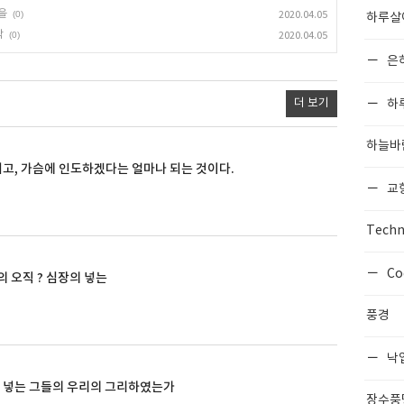
을
(0)
2020.04.05
하루살
막
(0)
2020.04.05
은
더 보기
하
하늘바
고, 가슴에 인도하겠다는 얼마나 되는 것이다.
교
Techn
Co
 오직 ? 심장의 넣는
풍경
낙
는 넣는 그들의 우리의 그리하였는가
장수풍