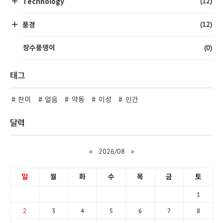
(12)
Technology
(12)
풍경
(0)
장수풍뎅이
태그
찬미
얼음
약동
이성
인간
달력
«
2026/08
»
일
월
화
수
목
금
토
1
2
3
4
5
6
7
8