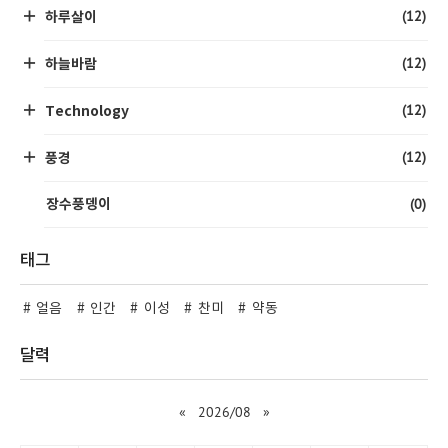
(12)
하루살이
(12)
하늘바람
(12)
Technology
(12)
풍경
(0)
장수풍뎅이
태그
얼음
인간
이성
찬미
약동
달력
«
2026/08
»