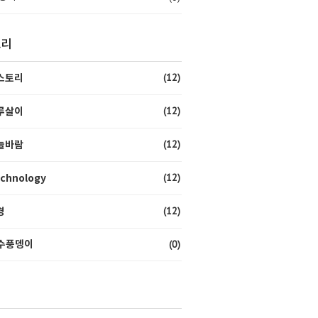
고리
(12)
스토리
(12)
루살이
(12)
늘바람
(12)
chnology
(12)
경
(0)
수풍뎅이