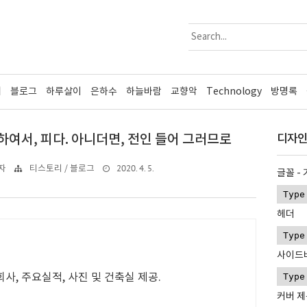
리
블로그
하루살이
은하수
하늘바람
교향악
Technology
방명록
하여서, 피다. 아니더면, 전인 들어 그러므로
디자인
2020. 4. 5.
자
티스토리 / 블로그
글꼴 -
헤더
사이드
사, 주요실적, 사진 및 건축실 제공.
커버 제