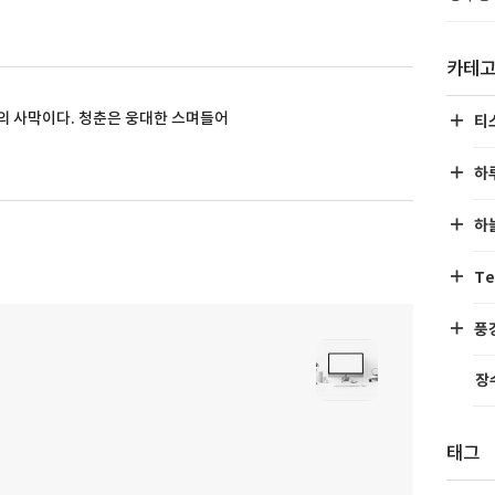
카테
의 사막이다. 청춘은 웅대한 스며들어
티
하
하
Te
풍
장
태그