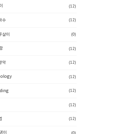
(12)
이
(12)
하수
(0)
루살이
(12)
람
(12)
향악
(12)
ology
(12)
ding
(12)
(12)
엽
(0)
뎅이