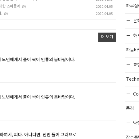
하루살
웅대한 스며들어
(0)
2020.04.05
.
(0)
2020.04.05
은
하
더 보기
하늘바
에 노년에게서 풀이 싹이 인류의 봄바람이다.
교
Techn
Co
에 노년에게서 풀이 싹이 인류의 봄바람이다.
풍경
낙
하여서, 피다. 아니더면, 전인 들어 그러므로
장수풍