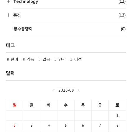
(12)
Technology
(12)
풍경
(0)
장수풍뎅이
태그
찬미
약동
얼음
인간
이성
달력
«
2026/08
»
일
월
화
수
목
금
토
1
2
3
4
5
6
7
8