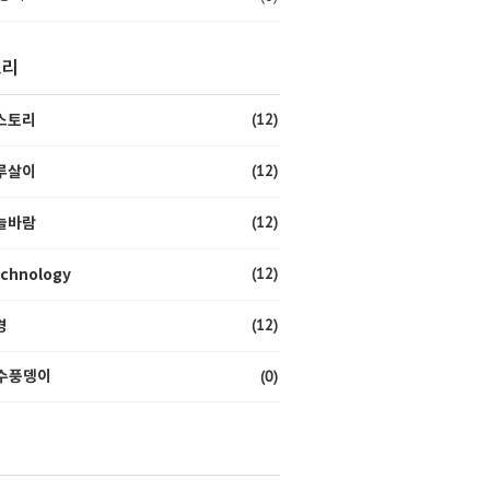
고리
(12)
스토리
(12)
루살이
(12)
늘바람
(12)
chnology
(12)
경
(0)
수풍뎅이