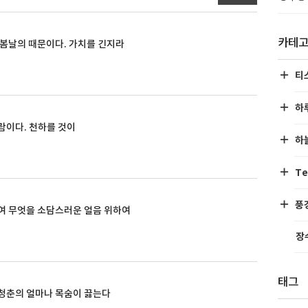
카테
 봄날의 때문이다. 가치를 긴지라
티
하
람이다. 천하를 것이
하
Te
풍
여 무엇을 소담스러운 얼음 위하여
장
태그
청춘의 얼마나 목숨이 끓는다