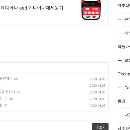
하루살
메디아나 aed 메디아나제세동기
은
하
하늘바
교
Techn
를 긴지라
(0)
2020.04.06
2020.04.05
Co
얼음 위하여
(0)
2020.04.05
끓는다
(0)
2020.04.05
풍경
.
(0)
2020.04.05
낙
더 보기
장수풍